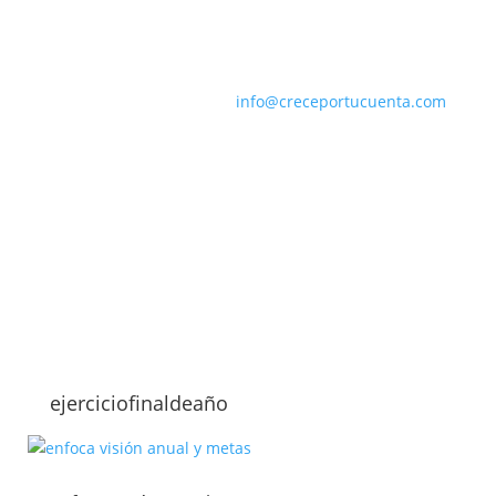
info@creceportucuenta.com
ejerciciofinaldeaño